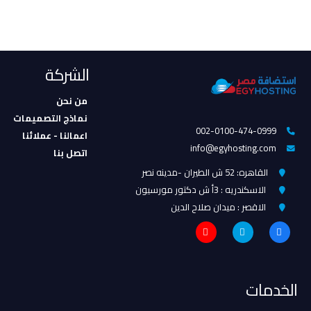
الشركة
من نحن
نماذج التصميمات
002-0100-474-0999
اعمالنا - عملائنا
info@egyhosting.com
اتصل بنا
القاهره: 52 ش الطيران -مدينه نصر
الاسكندريه : 3أ ش دكتور مورسيون
الاقصر : ميدان صلاح الدين
الخدمات