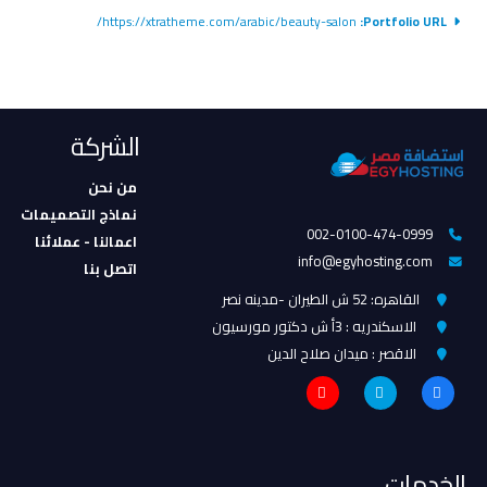
https://xtratheme.com/arabic/beauty-salon/
Portfolio URL:
الشركة
من نحن
نماذج التصميمات
002-0100-474-0999
اعمالنا - عملائنا
info@egyhosting.com
اتصل بنا
القاهره: 52 ش الطيران -مدينه نصر
الاسكندريه : 3أ ش دكتور مورسيون
الاقصر : ميدان صلاح الدين
الخدمات