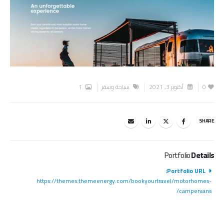
0
أكتوبر 3, 2021
سياحة وسفر
1
SHARE
Portfolio
Details
Portfolio URL:
https://themes.themeenergy.com/bookyourtravel/motorhomes-
campervans/