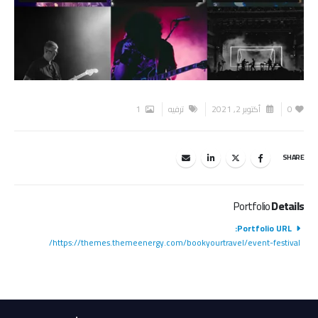
0
أكتوبر 2, 2021
ترفيه
1
SHARE
Portfolio
Details
Portfolio URL:
https://themes.themeenergy.com/bookyourtravel/event-festival/