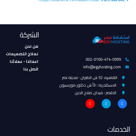
https://xtratheme.com/arabic/music/
Portfolio URL:
الشركة
من نحن
نماذج التصميمات
002-0100-474-0999
اعمالنا - عملائنا
info@egyhosting.com
اتصل بنا
القاهره: 52 ش الطيران -مدينه نصر
الاسكندريه : 3أ ش دكتور مورسيون
الاقصر : ميدان صلاح الدين
الخدمات