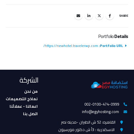
SHARE
Portfolio
Details
https://newhotel.travelerwp.com/
Portfolio URL:
الشركة
من نحن
نماذج التصميمات
002-0100-474-0999
اعمالنا - عملائنا
info@egyhosting.com
اتصل بنا
القاهره: 52 ش الطيران -مدينه نصر
الاسكندريه : 3أ ش دكتور مورسيون