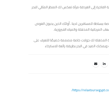
ة الفاخرة إلى الغردقة مرآة تعكس لك المنظر المثالي للبحر
اصة ببساطة للمسافرين لدينا ، أولئك الذين يحبون الغوص
ب المرجانية المذهلة والمياه الفيروزية.
ة المذهلة لك جولات خاصة مصممة خصيصًا للتعرف على
ك ويمكنك الصيد في البحر بطريقة رائعة للاسترخاء
https://relaxtoursegypt.co