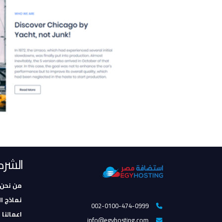
الشرك
من نحن
نماذج ا
002-0100-474-0999
اعمالنا 
info@egyhosting.com