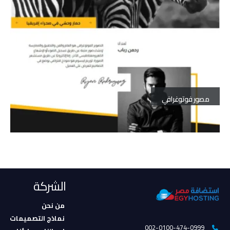
مصور فوتوغرافي
الشركة
من نحن
نماذج التصميمات
002-0100-474-0999