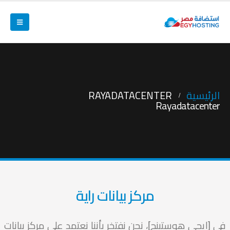
الرئيسية
RAYADATACENTER
Rayadatacenter
مركز بيانات راية
في [ايجى هوستينج]، نحن نفتخر بأننا نعتمد على مركز بيانات