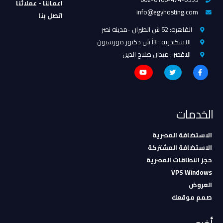
اعمالنا - عملائنا
info@egyhosting.com
اتصل بنا
القاهره: 52 ش الطيران -مدينه نصر
الاسكندريه : 3أ ش دكتور مورسيون
الاقصر : ميدان صلاح الدين
الخدمات
الاستضافة المصرية
الاستضافة المشتركة
حجز النطاقات المصرية
VPS Windows
العروض
صمم موقعك