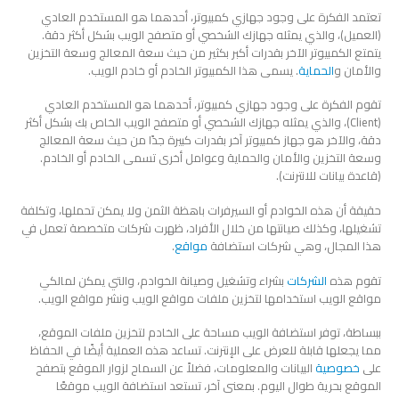
تعتمد الفكرة على وجود جهازي كمبيوتر، أحدهما هو المستخدم العادي
(العميل)، والذي يمثله جهازك الشخصي أو متصفح الويب بشكل أكثر دقة.
يتمتع الكمبيوتر الآخر بقدرات أكبر بكثير من حيث سعة المعالج وسعة التخزين
والأمان و
الحماية
. يسمى هذا الكمبيوتر الخادم أو خادم الويب.
تقوم الفكرة على وجود جهازي كمبيوتر، أحدهما هو المستخدم العادي
(Client)، والذي يمثله جهازك الشخصي أو متصفح الويب الخاص بك بشكل أكثر
دقة، والآخر هو جهاز كمبيوتر آخر بقدرات كبيرة جدًا من حيث سعة المعالج
وسعة التخزين والأمان والحماية وعوامل أخرى تسمى الخادم أو الخادم.
(قاعدة بيانات للانترنت).
حقيقة أن هذه الخوادم أو السيرفرات باهظة الثمن ولا يمكن تحملها، وتكلفة
تشغيلها، وكذلك صيانتها من خلال الأفراد، ظهرت شركات متخصصة تعمل في
هذا المجال، وهي شركات استضافة
مواقع
.
تقوم هذه
الشركات
بشراء وتشغيل وصيانة الخوادم، والتي يمكن لمالكي
مواقع الويب استخدامها لتخزين ملفات مواقع الويب ونشر مواقع الويب.
ببساطة، توفر استضافة الويب مساحة على الخادم لتخزين ملفات الموقع،
مما يجعلها قابلة للعرض على الإنترنت. تساعد هذه العملية أيضًا في الحفاظ
على
خصوصية
البيانات والمعلومات، فضلاً عن السماح لزوار الموقع بتصفح
الموقع بحرية طوال اليوم. بمعنى آخر، تستعد استضافة الويب موقعًا