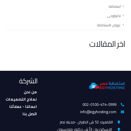
استضافة
تكنولوجى
عروض الاستضافة
اخر المقالات
الشركة
من نحن
نماذج التصميمات
002-0100-474-0999
اعمالنا - عملائنا
info@egyhosting.com
اتصل بنا
القاهره: 52 ش الطيران -مدينه نصر
الاسكندريه : 3أ ش دكتور مورسيون