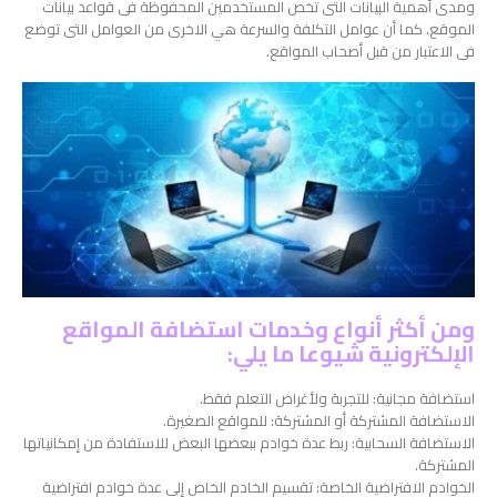
ومدى أهمية البيانات التى تخص المستخدمين المحفوظة فى قواعد بيانات
الموقع. كما أن عوامل التكلفة والسرعة هي الاخرى من العوامل التى توضع
فى الاعتبار من قبل أصحاب المواقع.
ومن أكثر أنواع وخدمات استضافة المواقع
الإلكترونية شيوعا ما يلي:
استضافة مجانية: للتجربة ولأغراض التعلم فقط.
الاستضافة المشتركة أو المشتركة: للمواقع الصغيرة.
الاستضافة السحابية: ربط عدة خوادم ببعضها البعض للاستفادة من إمكانياتها
المشتركة.
الخوادم الافتراضية الخاصة: تقسيم الخادم الخاص إلى عدة خوادم افتراضية