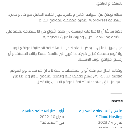
باستخدام البرامج.
هناك نوعان من الخوادم: خاص وكامل. جهاز الخادم الكامل هو خادم خاص.
استضافة WordPress المُدارة مخصصة للمواقع الكبيرة
ذكرنا سابقًا أن الاختلافات الرئيسية بين هذه الأنواع من الاستضافة تعتمد على
التكلفة ومساحة التخزين وميزات الأمان / الخصوصية.
على سبيل المثال، لا يمكن الاعتماد على الاستضافة المجانية لمواقع الويب
ولا توفر مساحة تخزين كبيرة، لذا فهي غير مناسبة لحفظ بيانات المستخدم أو
إطلاق مواقع الويب الرئيسية.
وكذلك الحال مع بقية أنواع الاستضافات حيث لابد ان يتم تحديد نوع الموقع
ونوعية البيانات التى سيتم حفظها عليه والعدد المتوقع للزوار وغيرها من
العوامل التي ستحدد استضافة الموقع الانسب والافضل.
Related
ما هي الاستضافة السحابية
أزاى تختار استضافة مناسبة
Cloud Hosting ؟
فبراير 10, 2022
فبراير 14, 2023
في "استضافة"